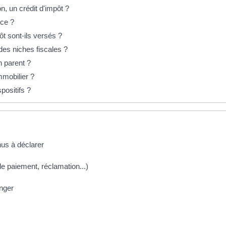
n, un crédit d'impôt ?
nce ?
t sont-ils versés ?
des niches fiscales ?
n parent ?
mmobilier ?
spositifs ?
nus à déclarer
s de paiement, réclamation...)
anger