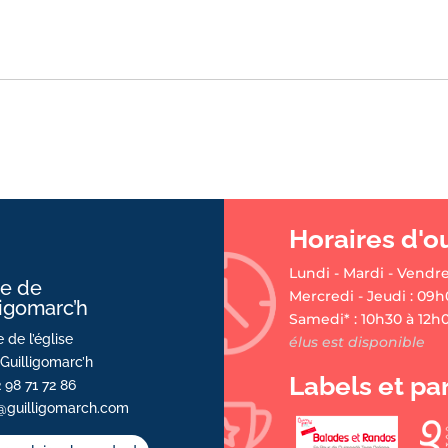
Horaires d'o
Lundi - Mardi - Vendre
ie de
Mercredi - Jeudi : 09h
ligomarc’h
Samedi* : 10h30 à 12h
 de l’église
élus est disponible
Guilligomarc’h
Labels et pa
2 98 71 72 86
@guilligomarch.com