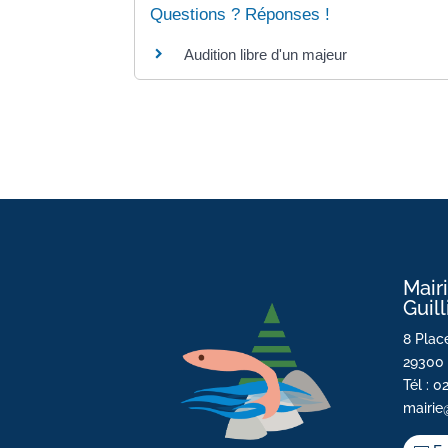
Questions ? Réponses !
Audition libre d'un majeur
Mair
Guil
8 Place
29300 
Tél : 0
mairie