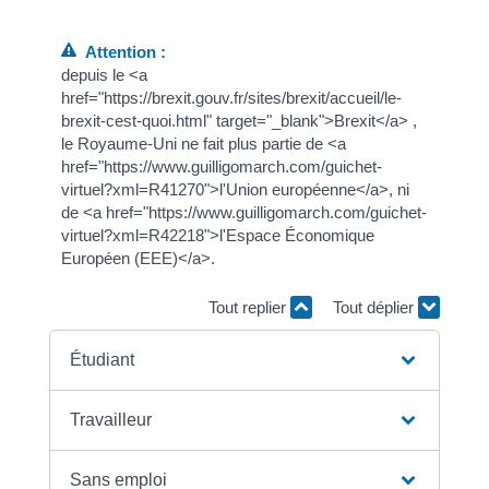
Attention :
depuis le <a
href="https://brexit.gouv.fr/sites/brexit/accueil/le-
brexit-cest-quoi.html" target="_blank">Brexit</a> ,
le Royaume-Uni ne fait plus partie de <a
href="https://www.guilligomarch.com/guichet-
virtuel?xml=R41270">l'Union européenne</a>, ni
de <a href="https://www.guilligomarch.com/guichet-
virtuel?xml=R42218">l'Espace Économique
Européen (EEE)</a>.
Tout replier
Tout déplier
Étudiant
Travailleur
Sans emploi