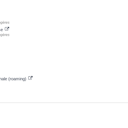
angères
sse
angères
ionale (roaming)