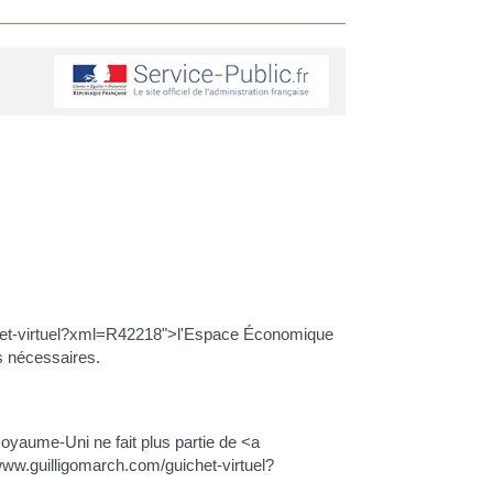
ichet-virtuel?xml=R42218">l'Espace Économique
s nécessaires.
 Royaume-Uni ne fait plus partie de <a
www.guilligomarch.com/guichet-virtuel?