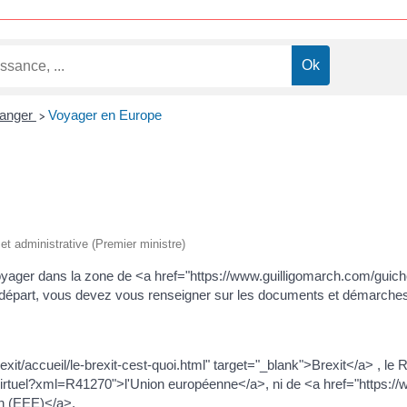
ranger
Voyager en Europe
>
e et administrative (Premier ministre)
 voyager dans la zone de <a href="https://www.guilligomarch.com/gu
départ, vous devez vous renseigner sur les documents et démarche
brexit/accueil/le-brexit-cest-quoi.html" target="_blank">Brexit</a> , le
irtuel?xml=R41270">l'Union européenne</a>, ni de <a href="https://
 (EEE)</a>.