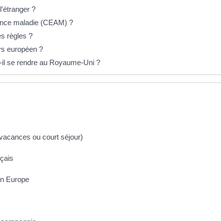
l'étranger ?
rance maladie (CEAM) ?
es règles ?
ays européen ?
-il se rendre au Royaume-Uni ?
vacances ou court séjour)
çais
 en Europe