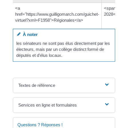
<a
<span class
href="https://www.guilligomarch.com/guichet-
2028</span
virtuel?xml=F1958">Régionales</a>
À noter
les sénateurs ne sont pas élus directement par les
électeurs, mais par un collège distinct formé de
députés et d'élus locaux.
Textes de référence
Services en ligne et formulaires
Questions ? Réponses !