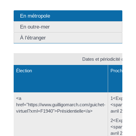
En métropole
En outre-mer
À l'étranger
Dates et périodicité des éle
Élection
Prochain vot
<a
1<Exposant>
href="https://www.guilligomarch.com/guichet-
<span class
virtuel?xml=F1940">Présidentielle</a>
avril 2022</
2<Exposant>
<span class
avril 2022</