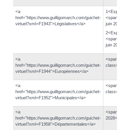
<a
1<Exposant>
href="https://www.guilligomarch.com/guichet-
<span class
virtuel?xml=F1943">Législatives</a>
juin 2022</s
2<Exposant>
<span class
juin 2022</s
<a
<span
href="https://www.guilligomarch.com/guichet-
class="mise
virtuel?xml=F1944">Européennes</a>
<a
<span
href="https://www.guilligomarch.com/guichet-
class="mise
virtuel?xml=F1952">Municipales</a>
<a
<span class
href="https://www.guilligomarch.com/guichet-
2028</span
virtuel?xml=F1958">Départementales</a>