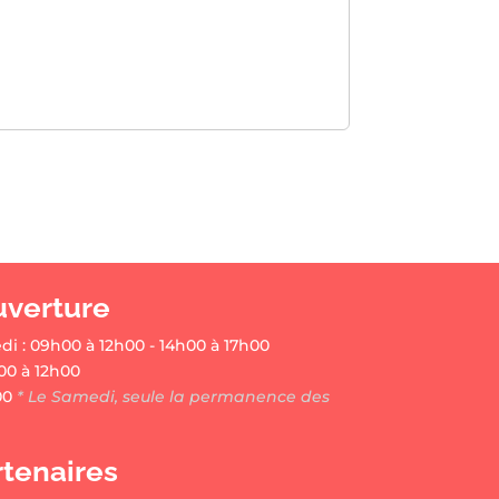
uverture
di : 09h00 à 12h00 - 14h00 à 17h00
00 à 12h00
00
* Le Samedi, seule la permanence des
rtenaires