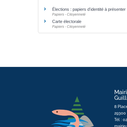
Élections : papiers d'identité à présenter
Papiers - Citoyenneté
Carte électorale
Papiers - Citoyenneté
Mair
Guil
8 Place
29300 
Tél : 0
mairie