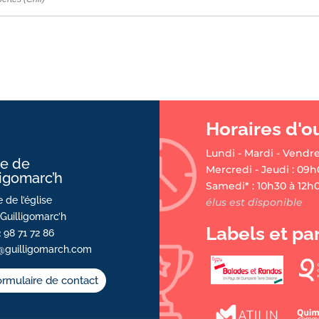
Horaires d'o
Lundi - Mardi - Vendre
ie de
Mercredi - Jeudi : 09h
ligomarc’h
Samedi* : 10h30 à 12h
 de l’église
élus est disponible
Guilligomarc’h
Labels et pa
2 98 71 72 86
@guilligomarch.com
rmulaire de contact