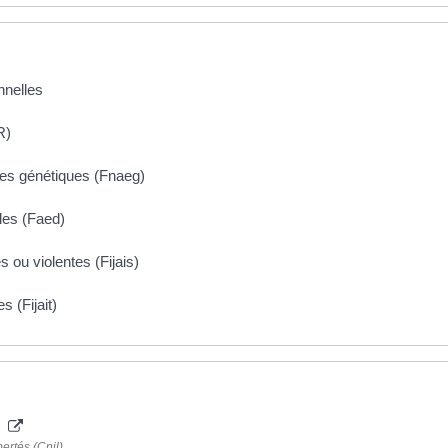
nnelles
R)
tes génétiques (Fnaeg)
les (Faed)
s ou violentes (Fijais)
s (Fijait)
)
ertés (Cnil)