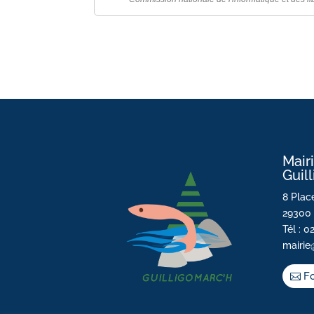
Mair
Guil
8 Place
29300 
Tél : 0
mairie
Fo