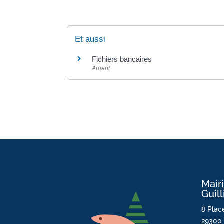
Et aussi
Fichiers bancaires
Argent
Mair
Guil
8 Place
29300 