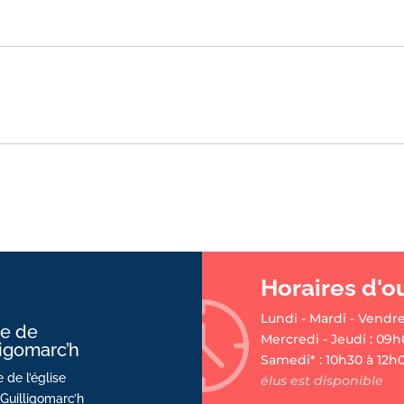
Horaires d'o
Lundi - Mardi - Vendre
ie de
Mercredi - Jeudi : 09h
ligomarc’h
Samedi* : 10h30 à 12h
 de l’église
élus est disponible
Guilligomarc’h