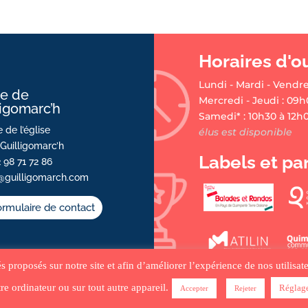
Horaires d'o
Lundi - Mardi - Vendre
ie de
Mercredi - Jeudi : 09h
ligomarc’h
Samedi* : 10h30 à 12h
 de l’église
élus est disponible
Guilligomarc’h
Labels et pa
2 98 71 72 86
@guilligomarch.com
rmulaire de contact
tés proposés sur notre site et afin d’améliorer l’expérience de nos utilis
re ordinateur ou sur tout autre appareil.
Réglag
Accepter
Rejeter
•
ACCUEIL
•
PLAN DU SITE
•
MENTIONS LÉGALES •
CRÉDITS
•