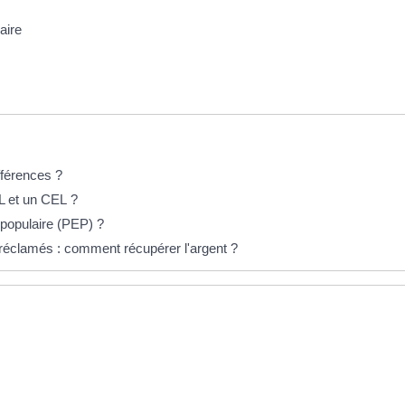
aire
fférences ?
EL et un CEL ?
 populaire (PEP) ?
réclamés : comment récupérer l'argent ?