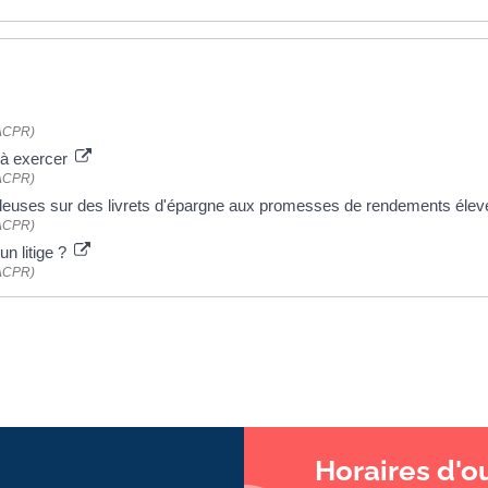
 (ACPR)
é à exercer
 (ACPR)
duleuses sur des livrets d'épargne aux promesses de rendements éle
 (ACPR)
n litige ?
 (ACPR)
Horaires d'o